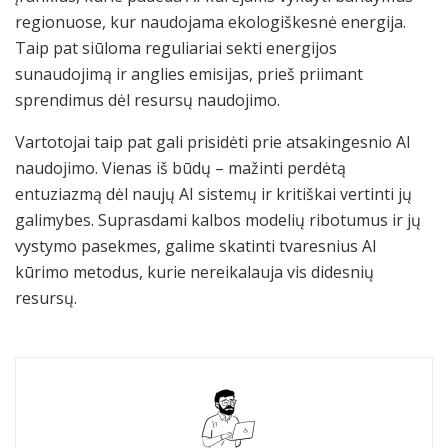
regionuose, kur naudojama ekologiškesnė energija.
Taip pat siūloma reguliariai sekti energijos
sunaudojimą ir anglies emisijas, prieš priimant
sprendimus dėl resursų naudojimo.
Vartotojai taip pat gali prisidėti prie atsakingesnio AI
naudojimo. Vienas iš būdų – mažinti perdėtą
entuziazmą dėl naujų AI sistemų ir kritiškai vertinti jų
galimybes. Suprasdami kalbos modelių ribotumus ir jų
vystymo pasekmes, galime skatinti tvaresnius AI
kūrimo metodus, kurie nereikalauja vis didesnių
resursų.