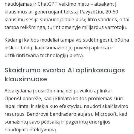
naudojamas ir ChatGPT veikimo metu – atsakant į
klausimus ar generuojant tekstą. Pavyzdžiui, 20-50
klausimų sesija sunaudoja apie pusę litro vandens, o tai
tampa reikšminga, turint omenyje milijardus vartotojų.
Kadangi kalbos modeliai tampa vis sudėtingesni, būtina
ieškoti būdų, kaip sumažinti jų poveikį aplinkai ir
užtikrinti tvarią technologijų plėtrą.
Skaidrumo svarba AI aplinkosaugos
klausimuose
Atsakydama į susirūpinimą dėl poveikio aplinkai,
OpenAI pabrėžė, kad į klimato kaitos problemas žiūri
labai rimtai ir siekia kuo efektyviau naudoti skaičiavimo
resursus. Bendrovė bendradarbiauja su Microsoft, kad
sumažintų savo pėdsaką ir pagerintų energijos
naudojimo efektyvumą.