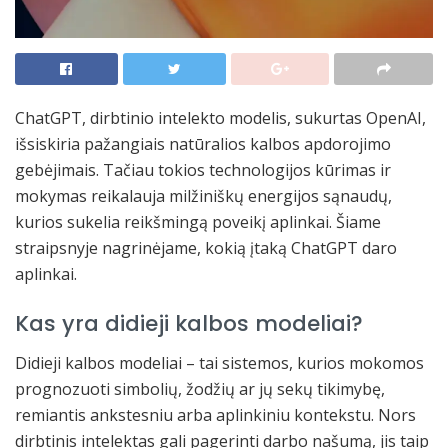
ChatGPT, dirbtinio intelekto modelis, sukurtas OpenAI,
išsiskiria pažangiais natūralios kalbos apdorojimo
gebėjimais. Tačiau tokios technologijos kūrimas ir
mokymas reikalauja milžiniškų energijos sąnaudų,
kurios sukelia reikšmingą poveikį aplinkai. Šiame
straipsnyje nagrinėjame, kokią įtaką ChatGPT daro
aplinkai.
Kas yra didieji kalbos modeliai?
Didieji kalbos modeliai – tai sistemos, kurios mokomos
prognozuoti simbolių, žodžių ar jų sekų tikimybę,
remiantis ankstesniu arba aplinkiniu kontekstu. Nors
dirbtinis intelektas gali pagerinti darbo našumą, jis taip