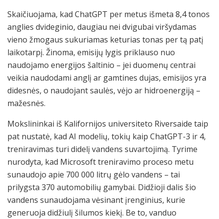
Skaičiuojama, kad ChatGPT per metus išmeta 8,4 tonos
anglies dvideginio, daugiau nei dvigubai viršydamas
vieno žmogaus sukuriamas keturias tonas per tą patį
laikotarpį. Žinoma, emisijų lygis priklauso nuo
naudojamo energijos šaltinio – jei duomenų centrai
veikia naudodami anglį ar gamtines dujas, emisijos yra
didesnės, o naudojant saulės, vėjo ar hidroenergiją –
mažesnės.
Mokslininkai iš Kalifornijos universiteto Riversaide taip
pat nustatė, kad AI modelių, tokių kaip ChatGPT-3 ir 4,
treniravimas turi didelį vandens suvartojimą. Tyrime
nurodyta, kad Microsoft treniravimo proceso metu
sunaudojo apie 700 000 litrų gėlo vandens – tai
prilygsta 370 automobilių gamybai. Didžioji dalis šio
vandens sunaudojama vėsinant įrenginius, kurie
generuoja didžiulį šilumos kiekį. Be to, vanduo