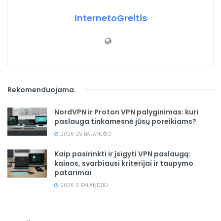
InternetoGreitis
Rekomenduojama
.
NordVPN ir Proton VPN palyginimas: kuri
paslauga tinkamesnė jūsų poreikiams?
2026 25 BALANDŽIO
Kaip pasirinkti ir įsigyti VPN paslaugą:
kainos, svarbiausi kriterijai ir taupymo
patarimai
2026 9 BALANDŽIO