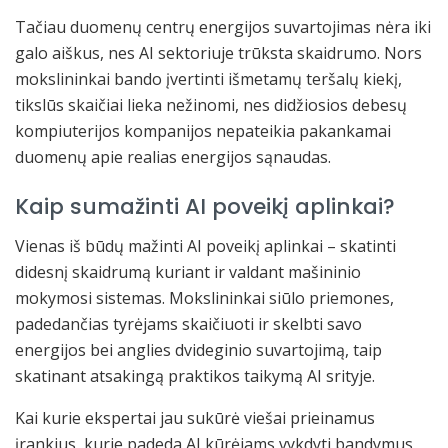
Tačiau duomenų centrų energijos suvartojimas nėra iki
galo aiškus, nes AI sektoriuje trūksta skaidrumo. Nors
mokslininkai bando įvertinti išmetamų teršalų kiekį,
tikslūs skaičiai lieka nežinomi, nes didžiosios debesų
kompiuterijos kompanijos nepateikia pakankamai
duomenų apie realias energijos sąnaudas.
Kaip sumažinti AI poveikį aplinkai?
Vienas iš būdų mažinti AI poveikį aplinkai – skatinti
didesnį skaidrumą kuriant ir valdant mašininio
mokymosi sistemas. Mokslininkai siūlo priemones,
padedančias tyrėjams skaičiuoti ir skelbti savo
energijos bei anglies dvideginio suvartojimą, taip
skatinant atsakingą praktikos taikymą AI srityje.
Kai kurie ekspertai jau sukūrė viešai prieinamus
įrankius, kurie padeda AI kūrėjams vykdyti bandymus