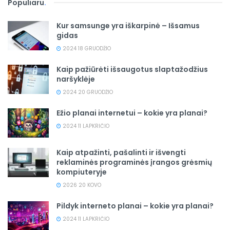
Populiaru
.
Kur samsunge yra iškarpinė – Išsamus
gidas
2024 18 GRUODŽIO
Kaip pažiūrėti išsaugotus slaptažodžius
naršyklėje
2024 20 GRUODŽIO
Ežio planai internetui – kokie yra planai?
2024 11 LAPKRIČIO
Kaip atpažinti, pašalinti ir išvengti
reklaminės programinės įrangos grėsmių
kompiuteryje
2026 20 KOVO
Pildyk interneto planai – kokie yra planai?
2024 11 LAPKRIČIO