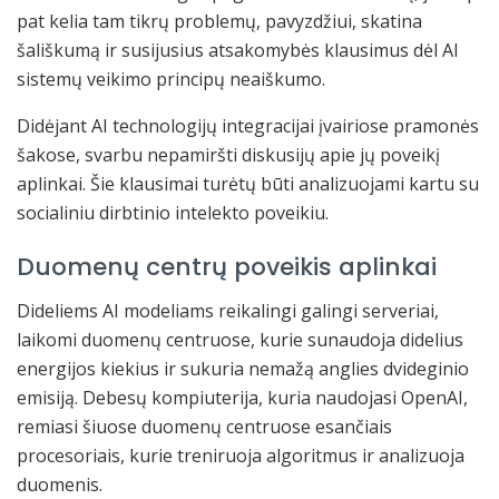
pat kelia tam tikrų problemų, pavyzdžiui, skatina
šališkumą ir susijusius atsakomybės klausimus dėl AI
sistemų veikimo principų neaiškumo.
Didėjant AI technologijų integracijai įvairiose pramonės
šakose, svarbu nepamiršti diskusijų apie jų poveikį
aplinkai. Šie klausimai turėtų būti analizuojami kartu su
socialiniu dirbtinio intelekto poveikiu.
Duomenų centrų poveikis aplinkai
Dideliems AI modeliams reikalingi galingi serveriai,
laikomi duomenų centruose, kurie sunaudoja didelius
energijos kiekius ir sukuria nemažą anglies dvideginio
emisiją. Debesų kompiuterija, kuria naudojasi OpenAI,
remiasi šiuose duomenų centruose esančiais
procesoriais, kurie treniruoja algoritmus ir analizuoja
duomenis.