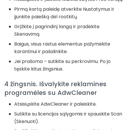
Pirmą kartą paleidę atverkite Nustatymus ir
įjunkite paiešką dėl rootkitų.
Grįžkite į pagrindinį langą ir pradėkite
Skenavimą.
Baigus, visus rastus elementus pažymėkite
karantinui ir pašalinkite.
Jei prašoma – sutikite su perkrovimu. Po jo
tęskite kitus žingsnius.
4 žingsnis. Išvalykite reklamines
programėles su AdwCleaner
Atsisiųskite AdwCleaner ir paleiskite.
Sutikite su licencijos sąlygomis ir spauskite Scan
(Skenuoti).