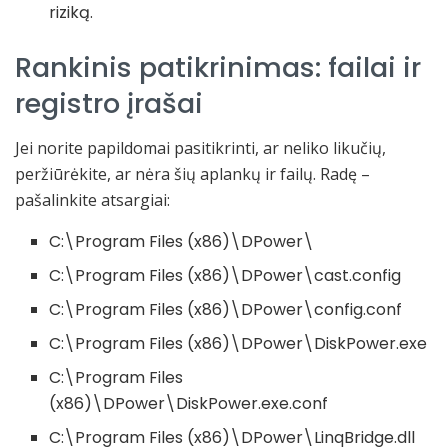
riziką.
Rankinis patikrinimas: failai ir
registro įrašai
Jei norite papildomai pasitikrinti, ar neliko likučių,
peržiūrėkite, ar nėra šių aplankų ir failų. Radę –
pašalinkite atsargiai:
C:\Program Files (x86)\DPower\
C:\Program Files (x86)\DPower\cast.config
C:\Program Files (x86)\DPower\config.conf
C:\Program Files (x86)\DPower\DiskPower.exe
C:\Program Files
(x86)\DPower\DiskPower.exe.conf
C:\Program Files (x86)\DPower\LinqBridge.dll