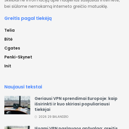
bei siūlome nemokamą interneto greičio matuoklę.
Greitis pagal tiekėją
Telia
Bitė
Cgates
Penki-Skynet
Init
Naujausi tekstai
Geriausi VPN sprendimai Europoje: kaip
išsirinkti ir kuo skiriasi populiariausi
tiekėjai
2026 29 BALANDŽIO
Išsami VPN paslaugos apžvalga: greitis,