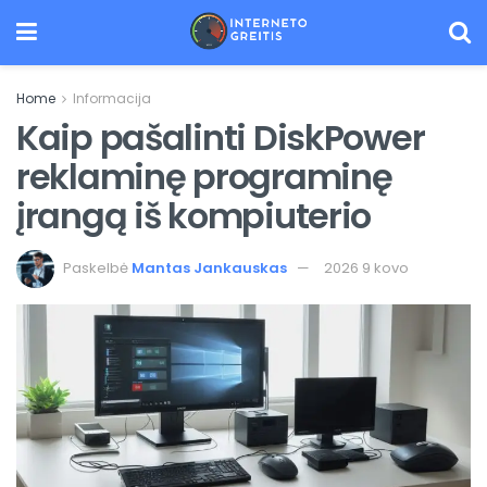
Home
Informacija
Kaip pašalinti DiskPower
reklaminę programinę
įrangą iš kompiuterio
Paskelbė
Mantas Jankauskas
2026 9 kovo