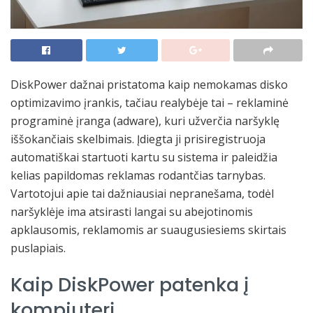
DiskPower dažnai pristatoma kaip nemokamas disko
optimizavimo įrankis, tačiau realybėje tai – reklaminė
programinė įranga (adware), kuri užverčia naršyklę
iššokančiais skelbimais. Įdiegta ji prisiregistruoja
automatiškai startuoti kartu su sistema ir paleidžia
kelias papildomas reklamas rodantčias tarnybas.
Vartotojui apie tai dažniausiai nepranešama, todėl
naršyklėje ima atsirasti langai su abejotinomis
apklausomis, reklamomis ar suaugusiesiems skirtais
puslapiais.
Kaip DiskPower patenka į
kompiuterį