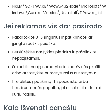
HKLM\SOFTWARE\Wow6432Node\Microsoft\W
indows\CurrentVersion\Uninstall\DPower_is1
Jei reklamos vis dar pasirodo
Pakartokite 3–5 žingsnius ir patikrinkite, ar
įjungta rootkit paieška.
Peržiūrėkite naršyklės plėtinius ir pašalinkite
nepažįstamus.
Sukurkite naują numatytosios naršyklės profilį
arba atstatykite numatytuosius nustatymus.
Kreipkitės į patikimą IT specialistą arba
bendruomenės pagalbą, jei nesate tikri dėl kai
kurių radinių.
Kaip išvengti panašių