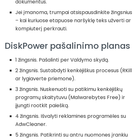
dokumentus.
Jei įmanoma, trumpai atsispausdinkite žingsnius
– kai kuriuose etapuose naršyklę teks užverti ar
kompiuterį perkrauti.
DiskPower pašalinimo planas
1 žingsnis. Pašalinti per Valdymo skydą.
2 žingsnis. Sustabdyti kenkėjiškus procesus (RKill
ar lygiaverte priemone).
3 žingsnis. Nuskenuoti su patikimu kenkėjiškų
programų skaitytuvu (Malwarebytes Free) ir
įjungti rootkit paiešką.
4 žingsnis. Išvalyti reklamines programėles su
AdwCleaner.
5 žingsnis. Patikrinti su antru nuomones įrankiu