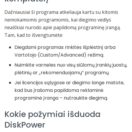
Dažniausiai ši programa atkeliauja kartu su kitomis
nemokamomis programomis, kai diegimo vedlys
neaiškiai nurodo apie papildomą programinę įrangą.
Tam, kad to išvengtumėte:
Diegdami programas rinkitės Išplėstinį arba
Vartotojo (Custom/Advanced) režimą.
Nuimkite varneles nuo visų siūlomų įrankių juostų,
plėtinių ar „rekomenduojamų“ programų.
Jei licencijos sąlygose ar diegimo lange matote,
kad bus įrašoma papildoma reklaminė
programinė įranga – nutraukite diegimą.
Kokie požymiai išduoda
DiskPower