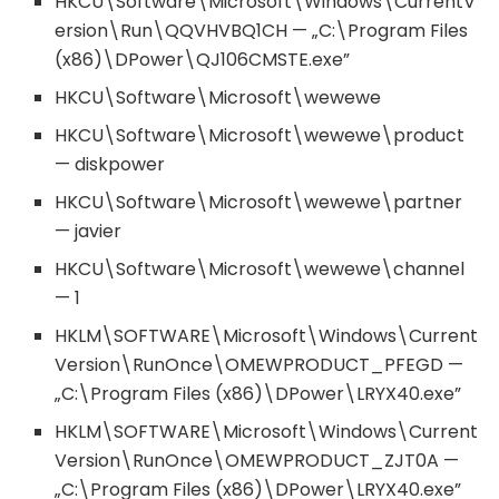
HKCU\Software\Microsoft\Windows\CurrentV
ersion\Run\QQVHVBQ1CH — „C:\Program Files
(x86)\DPower\QJ106CMSTE.exe”
HKCU\Software\Microsoft\wewewe
HKCU\Software\Microsoft\wewewe\product
— diskpower
HKCU\Software\Microsoft\wewewe\partner
— javier
HKCU\Software\Microsoft\wewewe\channel
— 1
HKLM\SOFTWARE\Microsoft\Windows\Current
Version\RunOnce\OMEWPRODUCT_PFEGD —
„C:\Program Files (x86)\DPower\LRYX40.exe”
HKLM\SOFTWARE\Microsoft\Windows\Current
Version\RunOnce\OMEWPRODUCT_ZJT0A —
„C:\Program Files (x86)\DPower\LRYX40.exe”