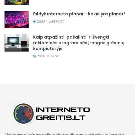
Pildyk interneto planai – kokie yra planai?
2024 11 LAPKRIČIO
Kaip atpažinti, pašalinti ir išvengti
reklaminės programinės įrangos grėsmių
kompiuteryje
2026 20 KOVO
Skelbiame informaciją apie naujienas susijusias internete,