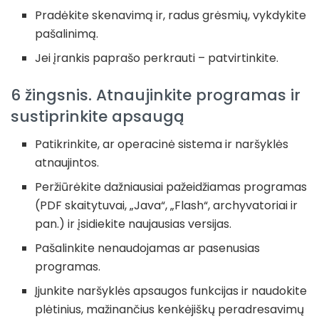
Pradėkite skenavimą ir, radus grėsmių, vykdykite
pašalinimą.
Jei įrankis paprašo perkrauti – patvirtinkite.
6 žingsnis. Atnaujinkite programas ir
sustiprinkite apsaugą
Patikrinkite, ar operacinė sistema ir naršyklės
atnaujintos.
Peržiūrėkite dažniausiai pažeidžiamas programas
(PDF skaitytuvai, „Java“, „Flash“, archyvatoriai ir
pan.) ir įsidiekite naujausias versijas.
Pašalinkite nenaudojamas ar pasenusias
programas.
Įjunkite naršyklės apsaugos funkcijas ir naudokite
plėtinius, mažinančius kenkėjiškų peradresavimų