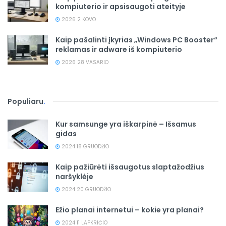
kompiuterio ir apsisaugoti ateityje
2026 2 KOVO
Kaip pašalinti įkyrias „Windows PC Booster“
reklamas ir adware iš kompiuterio
2026 28 VASARIO
Populiaru
.
Kur samsunge yra iškarpinė – Išsamus
gidas
2024 18 GRUODŽIO
Kaip pažiūrėti išsaugotus slaptažodžius
naršyklėje
2024 20 GRUODŽIO
Ežio planai internetui – kokie yra planai?
2024 11 LAPKRIČIO