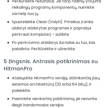
Peržiūrėkite rezultatus. Jei tarp radinių yra jums
reikalingų programų komponentų, nuimkite
varnelę nuo jų.
Spustelėkite Clean (Valyti). Prireikus įrankis
uždarys atidarytas programas ir paprašys
perkrauti kompiuterį – sutikite.
Po perkrovimo atsidarys žurnalas su tuo, kas
pašalinta. Peržiūrėkite ir užverkite.
5 žingsnis. Antrasis patikrinimas su
HitmanPro
Atsisiųskite HitmanPro versiją, atitinkančią jūsų
sistemos architektūrą (32 arba 64 bitų), ir
paleiskite.
Pasirinkite vienkartinį patikrinimą, jei nenorite
diegti bandomosios versijos.