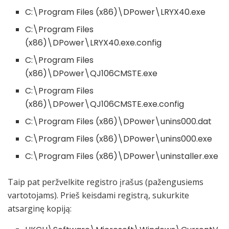
C:\Program Files (x86)\DPower\LRYX40.exe
C:\Program Files
(x86)\DPower\LRYX40.exe.config
C:\Program Files
(x86)\DPower\QJ106CMSTE.exe
C:\Program Files
(x86)\DPower\QJ106CMSTE.exe.config
C:\Program Files (x86)\DPower\unins000.dat
C:\Program Files (x86)\DPower\unins000.exe
C:\Program Files (x86)\DPower\uninstaller.exe
Taip pat peržvelkite registro įrašus (pažengusiems
vartotojams). Prieš keisdami registrą, sukurkite
atsarginę kopiją: