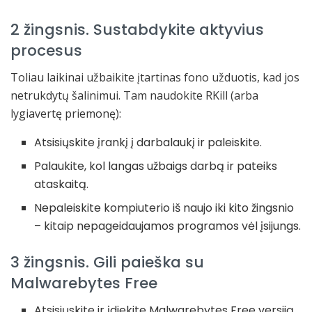
2 žingsnis. Sustabdykite aktyvius
procesus
Toliau laikinai užbaikite įtartinas fono užduotis, kad jos
netrukdytų šalinimui. Tam naudokite RKill (arba
lygiavertę priemonę):
Atsisiųskite įrankį į darbalaukį ir paleiskite.
Palaukite, kol langas užbaigs darbą ir pateiks
ataskaitą.
Nepaleiskite kompiuterio iš naujo iki kito žingsnio
– kitaip nepageidaujamos programos vėl įsijungs.
3 žingsnis. Gili paieška su
Malwarebytes Free
Atsisiųskite ir įdiekite Malwarebytes Free versiją.