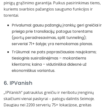
pinigų grąžinimo garantija. Puikus pasirinkimas tiems,
kuriems svarbios pažangios saugumo funkcijos ir
torentai.
Privalumai: gausu pažangių įrankių; geri greičiai ir
prieiga prie transliacijų; patogus torentams
(portų peradresavimas, split tunneling);
serveriai 71+ šalyje; yra nemokamas planas.
Trūkumai: ne pats paprasčiausias naujokams;
tiesioginis susirašinėjimas – mokantiems
klientams; kaina – vidutiniškai didesnė už
ekonomiškus variantus.
6. IPVanish
„IPVanish“ patrauklus greičiu ir neribotu įrenginių
skaičiumi vienai paskyrai – patogu dalintis šeimoje.
Daugiau nei 2200 serverių 75+ lokacijose, greitas