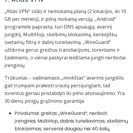
„Atlas VPN“ siūlo ir nemokamą planą (2 lokacijos, iki 10
GB per mėnesį), ir pilną mokamą versiją. „Android“
programėlė paprasta, turi DNS apsaugą, avarinį
jungiklį, MultiHop, skelbimų blokavimą, kenkėjiškų
svetainių filtrą ir dalinį tuneliavimą. „WireGuard“
užtikrina gerus greičius transliacijoms, torentams ir
žaidimams, o vienai paskyrai leidžiama jungti neribotai
įrenginių.
Trūkumas – vadinamasis „minkštas“ avarinis jungiklis
gali trumpam praleisti srautą persijungiant, tad
torentus geriau pristabdyti iki pilno atsinaujinimo. Yra
30 dienų pinigų grąžinimo garantija.
Privalumai: greitas „WireGuard“; neriboti
įrenginiai; MultiHop, dalinis tuneliavimas, skelbimų
blokavimas; serveriai daugiau nei 40 šalių.