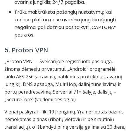
avarinis jungiklis; 24/7 pagalba.
Trūkumai: trūksta pažangių nustatymų; kai
kuriose platformose avarinio jungiklio išjungti
negalima; gali dažniau pasitaikyti „CAPTCHA“
patikros.
5. Proton VPN
„Proton VPN“ – Šveicarijoje registruota paslauga,
žinoma dėmesiu privatumui. „Android“ programėlė
siūlo AES‑256 šifravimą, patikimus protokolus, avarinį
jungiklį, DNS apsaugą, MultiHop, dalinį tuneliavimą ir
portų peradresavimą. Serveriai 71+ šalyje, dalis jų –
„SecureCore“ (valdomi tiesiogiai).
Vienai paskyrai – iki 10 įrenginių. Yra neribotas bazinis
nemokamas planas (ribotų vietovių ir be srautinių
transliacijų), o išbandyti pilną versiją galima su 30 dienų