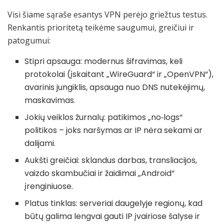
Visi šiame sąraše esantys VPN perėjo griežtus testus.
Renkantis prioritetą teikėme saugumui, greičiui ir
patogumui:
Stipri apsauga: modernus šifravimas, keli
protokolai (įskaitant „WireGuard“ ir „OpenVPN“),
avarinis jungiklis, apsauga nuo DNS nutekėjimų,
maskavimas.
Jokių veiklos žurnalų: patikimos „no‑logs“
politikos – joks naršymas ar IP nėra sekami ar
dalijami.
Aukšti greičiai: sklandus darbas, transliacijos,
vaizdo skambučiai ir žaidimai „Android“
įrenginiuose.
Platus tinklas: serveriai daugelyje regionų, kad
būtų galima lengvai gauti IP įvairiose šalyse ir