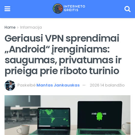
Home
Informacija
Geriausi VPN sprendimai
„Android“ įrenginiams:
saugumas, privatumas ir
prieiga prie riboto turinio
Paskelbė
Mantas Jankauskas
2026 14 balandžio