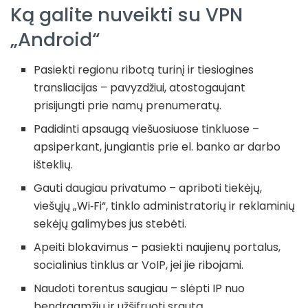
Ką galite nuveikti su VPN
„Android“
Pasiekti regionu ribotą turinį ir tiesiogines
transliacijas – pavyzdžiui, atostogaujant
prisijungti prie namų prenumeratų.
Padidinti apsaugą viešuosiuose tinkluose –
apsiperkant, jungiantis prie el. banko ar darbo
išteklių.
Gauti daugiau privatumo – apriboti tiekėjų,
viešųjų „Wi‑Fi“, tinklo administratorių ir reklaminių
sekėjų galimybes jus stebėti.
Apeiti blokavimus – pasiekti naujienų portalus,
socialinius tinklus ar VoIP, jei jie ribojami.
Naudoti torentus saugiau – slėpti IP nuo
bendraamžių ir užšifruoti srautą.