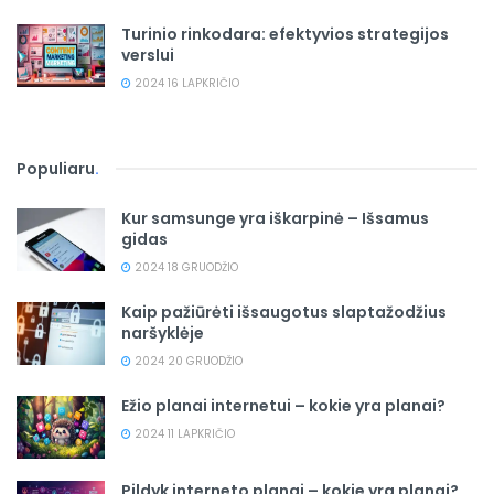
Turinio rinkodara: efektyvios strategijos
verslui
2024 16 LAPKRIČIO
Populiaru
.
Kur samsunge yra iškarpinė – Išsamus
gidas
2024 18 GRUODŽIO
Kaip pažiūrėti išsaugotus slaptažodžius
naršyklėje
2024 20 GRUODŽIO
Ežio planai internetui – kokie yra planai?
2024 11 LAPKRIČIO
Pildyk interneto planai – kokie yra planai?