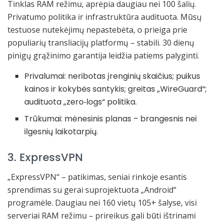
Tinklas RAM režimu, aprėpia daugiau nei 100 šalių.
Privatumo politika ir infrastruktūra audituota. Mūsų
testuose nutekėjimų nepastebėta, o prieiga prie
populiarių transliacijų platformų – stabili. 30 dienų
pinigų grąžinimo garantija leidžia patiems palyginti.
Privalumai: neribotas įrenginių skaičius; puikus
kainos ir kokybės santykis; greitas „WireGuard“;
audituota „zero‑logs“ politika.
Trūkumai: mėnesinis planas – brangesnis nei
ilgesnių laikotarpių.
3. ExpressVPN
„ExpressVPN“ – patikimas, seniai rinkoje esantis
sprendimas su gerai suprojektuota „Android“
programėle. Daugiau nei 160 vietų 105+ šalyse, visi
serveriai RAM režimu – prireikus gali būti ištrinami