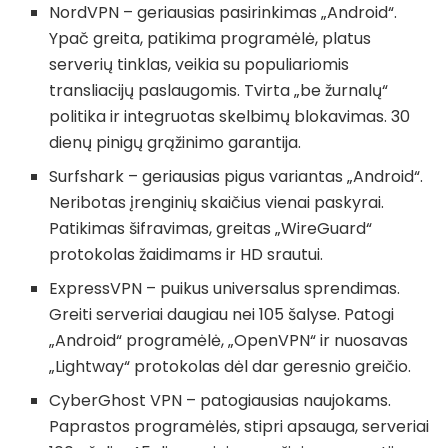
NordVPN – geriausias pasirinkimas „Android“.
Ypač greita, patikima programėlė, platus
serverių tinklas, veikia su populiariomis
transliacijų paslaugomis. Tvirta „be žurnalų“
politika ir integruotas skelbimų blokavimas. 30
dienų pinigų grąžinimo garantija.
Surfshark – geriausias pigus variantas „Android“.
Neribotas įrenginių skaičius vienai paskyrai.
Patikimas šifravimas, greitas „WireGuard“
protokolas žaidimams ir HD srautui.
ExpressVPN – puikus universalus sprendimas.
Greiti serveriai daugiau nei 105 šalyse. Patogi
„Android“ programėlė, „OpenVPN“ ir nuosavas
„Lightway“ protokolas dėl dar geresnio greičio.
CyberGhost VPN – patogiausias naujokams.
Paprastos programėlės, stipri apsauga, serveriai