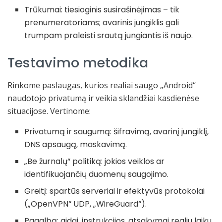
Trūkumai: tiesioginis susirašinėjimas – tik
prenumeratoriams; avarinis jungiklis gali
trumpam praleisti srautą jungiantis iš naujo.
Testavimo metodika
Rinkome paslaugas, kurios realiai saugo „Android“
naudotojo privatumą ir veikia sklandžiai kasdienėse
situacijose. Vertinome:
Privatumą ir saugumą: šifravimą, avarinį jungiklį,
DNS apsaugą, maskavimą.
„Be žurnalų“ politiką: jokios veiklos ar
identifikuojančių duomenų saugojimo.
Greitį: spartūs serveriai ir efektyvūs protokolai
(„OpenVPN“ UDP, „WireGuard“).
Pagalbą: gidai, instrukcijos, atsakymai realiu laiku.