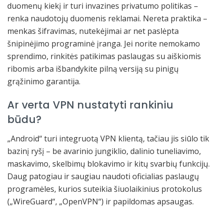
duomenų kiekį ir turi invazines privatumo politikas –
renka naudotojų duomenis reklamai. Nereta praktika –
menkas šifravimas, nutekėjimai ar net paslėpta
šnipinėjimo programinė įranga. Jei norite nemokamo
sprendimo, rinkitės patikimas paslaugas su aiškiomis
ribomis arba išbandykite pilną versiją su pinigų
grąžinimo garantija.
Ar verta VPN nustatyti rankiniu
būdu?
„Android“ turi integruotą VPN klientą, tačiau jis siūlo tik
bazinį ryšį – be avarinio jungiklio, dalinio tuneliavimo,
maskavimo, skelbimų blokavimo ir kitų svarbių funkcijų.
Daug patogiau ir saugiau naudoti oficialias paslaugų
programėles, kurios suteikia šiuolaikinius protokolus
(„WireGuard“, „OpenVPN“) ir papildomas apsaugas.