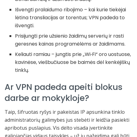
Išvengti pralaidumo ribojimo – kai kurie tiekėjai
lėtina transliacijas ar torentus; VPN padeda to
išvengti.
Prisijungti prie užsienio žaidimų serverių ir rasti
geresnes kainas programėlėms ar žaidimams.
Keliauti ramiau – jungtis prie „Wi‑Fi“ oro uostuose,
kavinėse, viešbučiuose be baimės dėl kenkėjiškų
tinklų.
Ar VPN padeda apeiti blokus
darbe ar mokykloje?
Taip, šifruotas ryšys ir pakeistas IP apsunkina tinklo
administratorių galimybes jus stebėti ir leidžia pasiekti
apribotus puslapius. Vis dėlto visada įvertinkite
galiojančias vidaus taisykles – už jų pažeidimą gali būti