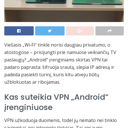
Viešasis „Wi‑Fi“ tinkle norisi daugiau privatumo, o
atostogose – prisijungti prie namuose veikiančių TV
paslaugų? „Android“ įrenginiams skirtas VPN tai
padaro paprasta: šifruoja srautą, slepia IP adresą ir
padeda pasiekti turinį, kuris kitu atveju būtų
užblokuotas ar ribojamas.
Kas suteikia VPN „Android“
įrenginiuose
VPN užkoduoja duomenis, todėl jų nemato nei tinklo
savininkai, nei interneto tiekėjas. Tai apsaugo