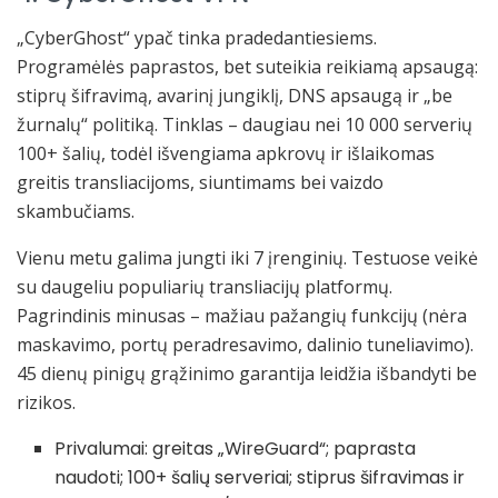
„CyberGhost“ ypač tinka pradedantiesiems.
Programėlės paprastos, bet suteikia reikiamą apsaugą:
stiprų šifravimą, avarinį jungiklį, DNS apsaugą ir „be
žurnalų“ politiką. Tinklas – daugiau nei 10 000 serverių
100+ šalių, todėl išvengiama apkrovų ir išlaikomas
greitis transliacijoms, siuntimams bei vaizdo
skambučiams.
Vienu metu galima jungti iki 7 įrenginių. Testuose veikė
su daugeliu populiarių transliacijų platformų.
Pagrindinis minusas – mažiau pažangių funkcijų (nėra
maskavimo, portų peradresavimo, dalinio tuneliavimo).
45 dienų pinigų grąžinimo garantija leidžia išbandyti be
rizikos.
Privalumai: greitas „WireGuard“; paprasta
naudoti; 100+ šalių serveriai; stiprus šifravimas ir