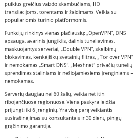
puikius greičius vaizdo skambučiams, HD
transliacijoms, torentams ir žaidimams. Veikia su
populiariomis turinio platformomis.
Funkcijų rinkinys vienas plačiausių: „OpenVPN“, DNS
apsauga, avarinis jungiklis, dalinis tuneliavimas,
maskuojantys serveriai, „Double VPN“, skelbimų
blokavimas, kenkėjiškų svetainių filtras, „Tor over VPN“
ir nemokamas „Smart DNS“. „Meshnet“ privačių tunelių
sprendimas staliniams ir nešiojamiesiems įrenginiams –
nemokamas.
Serverių daugiau nei 60 šalių, veikia net itin
ribojančiuose regionuose. Viena paskyra leidžia
prijungti iki 6 įrenginių. Yra visą parą veikiantis
susirašinėjimas su konsultantais ir 30 dienų pinigų
grąžinimo garantija.