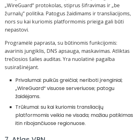
„WireGuard“ protokolas, stiprus šifravimas ir „be
žurnalų“ politika. Patogus žaidimams ir transliacijoms,
nors su kai kuriomis platformomis prieiga gali būti
nepastovi.
Programėlė paprasta, su būtinomis funkcijomis:
avarinis jungiklis, DNS apsauga, maskavimas. Atliktas
trečiosios šalies auditas. Yra nuolatinė pagalba
susirašinėjant.
Privalumai: puikūs greičiai; neriboti įrenginiai;
„WireGuard“ visuose serveriuose; patogu
žaidėjams.
Trūkumai: su kai kuriomis transliacijų
platformomis veikia ne visada; mažiau patikimas
itin ribojančiuose regionuose.
7. Atlas VPN