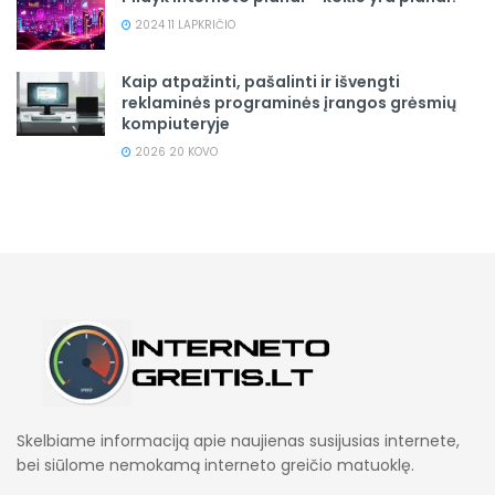
2024 11 LAPKRIČIO
Kaip atpažinti, pašalinti ir išvengti
reklaminės programinės įrangos grėsmių
kompiuteryje
2026 20 KOVO
Skelbiame informaciją apie naujienas susijusias internete,
bei siūlome nemokamą interneto greičio matuoklę.