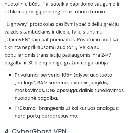
nuotoliniu būdu. Tai suteikia papildomo saugumo ir
užtikrina prieigą prie regionais riboto turinio.
„Lightway“ protokolas pasižymi ypač dideliu greičiu
vaizdo skambučiams ir didelių failų siuntimui.
„OpenVPN“ taip pat prieinamas. Privatumo politika
tikrinta nepriklausomų auditorių. Veikia su
populiariomis transliacijų paslaugomis. Yra 24/7
pagalba ir 30 dienų pinigų grąžinimo garantija.
Privalumai: serveriai 105+ šalyse; audituota
„no‑logs“; RAM serveriai; avarinis jungiklis,
maskavimas, DNS apsauga, dalinis tuneliavimas;
nuolatinė pagalba.
Trūkumai: brangesnis už kai kuriuos analogus;
nėra portų peradresavimo.
4. CyberGhost VPN