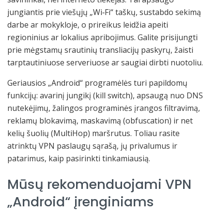
jungiantis prie viešųjų „Wi‑Fi“ taškų, sustabdo sekimą
darbe ar mokykloje, o prireikus leidžia apeiti
regioninius ar lokalius apribojimus. Galite prisijungti
prie mėgstamų srautinių transliacijų paskyrų, žaisti
tarptautiniuose serveriuose ar saugiai dirbti nuotoliu.
Geriausios „Android“ programėlės turi papildomų
funkcijų: avarinį jungikį (kill switch), apsaugą nuo DNS
nutekėjimų, žalingos programinės įrangos filtravimą,
reklamų blokavimą, maskavimą (obfuscation) ir net
kelių šuolių (MultiHop) maršrutus. Toliau rasite
atrinktų VPN paslaugų sąrašą, jų privalumus ir
patarimus, kaip pasirinkti tinkamiausią.
Mūsų rekomenduojami VPN
„Android“ įrenginiams