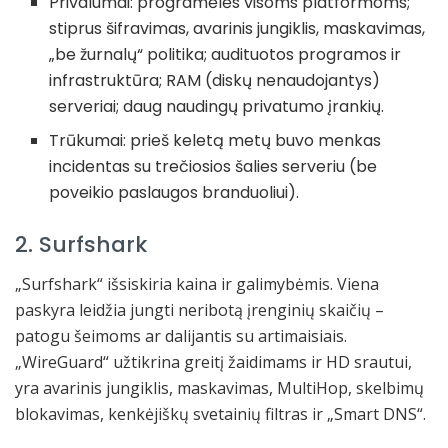
Privalumai: programėlės visoms platformoms;
stiprus šifravimas, avarinis jungiklis, maskavimas,
„be žurnalų“ politika; audituotos programos ir
infrastruktūra; RAM (diskų nenaudojantys)
serveriai; daug naudingų privatumo įrankių.
Trūkumai: prieš keletą metų buvo menkas
incidentas su trečiosios šalies serveriu (be
poveikio paslaugos branduoliui).
2. Surfshark
„Surfshark“ išsiskiria kaina ir galimybėmis. Viena
paskyra leidžia jungti neribotą įrenginių skaičių –
patogu šeimoms ar dalijantis su artimaisiais.
„WireGuard“ užtikrina greitį žaidimams ir HD srautui,
yra avarinis jungiklis, maskavimas, MultiHop, skelbimų
blokavimas, kenkėjiškų svetainių filtras ir „Smart DNS“.