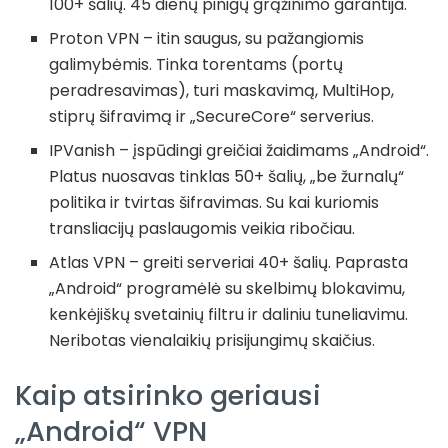
100+ šalių. 45 dienų pinigų grąžinimo garantija.
Proton VPN – itin saugus, su pažangiomis
galimybėmis. Tinka torentams (portų
peradresavimas), turi maskavimą, MultiHop,
stiprų šifravimą ir „SecureCore“ serverius.
IPVanish – įspūdingi greičiai žaidimams „Android“.
Platus nuosavas tinklas 50+ šalių, „be žurnalų“
politika ir tvirtas šifravimas. Su kai kuriomis
transliacijų paslaugomis veikia ribočiau.
Atlas VPN – greiti serveriai 40+ šalių. Paprasta
„Android“ programėlė su skelbimų blokavimu,
kenkėjiškų svetainių filtru ir daliniu tuneliavimu.
Neribotas vienalaikių prisijungimų skaičius.
Kaip atsirinko geriausi
„Android“ VPN